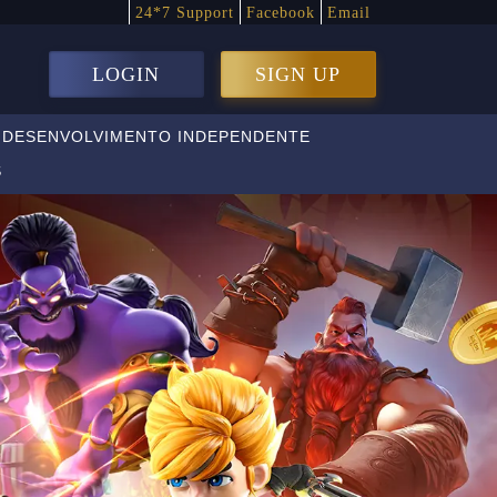
24*7 Support
Facebook
Email
LOGIN
SIGN UP
DESENVOLVIMENTO INDEPENDENTE
S