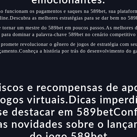
emocionantes.
o funcionam os pagamentos e saques na 589bet, sua plataform
line.Descubra as melhores estratégias para se dar bem no 589
 tornar um mestre do 589bet em poucos passos.As melhores d
para dominar a palavra-chave 589bet no cenário competitivo
 promete revolucionar o gênero de jogos de estratégia com seu
çamento.Conheça a história por trás do desenvolvimento do 
iscos e recompensas de ap
ogos virtuais.Dicas imperd
se destacar em 589betConf
as novidades sobre o lanç