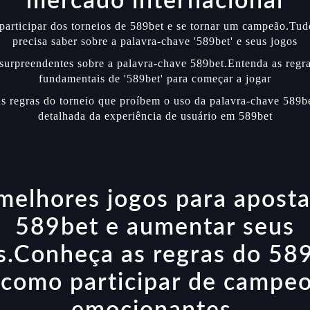
mercado internacional
participar dos torneios de 589bet e se tornar um campeão.Tud
precisa saber sobre a palavra-chave '589bet' e seus jogos
surpreendentes sobre a palavra-chave 589bet.Entenda as regr
fundamentais de '589bet' para começar a jogar
s regras do torneio que proíbem o uso da palavra-chave 589b
detalhada da experiência de usuário em 589bet
melhores jogos para aposta
589bet e aumentar seus
s.Conheça as regras do 58
 como participar de campe