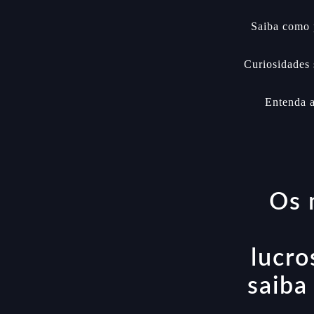
Saiba como 
Curiosidades 
Entenda a
Os 
lucro
saiba