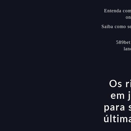
Entenda com
on
Saiba como se
589bet
lan
Os r
em j
para 
últim