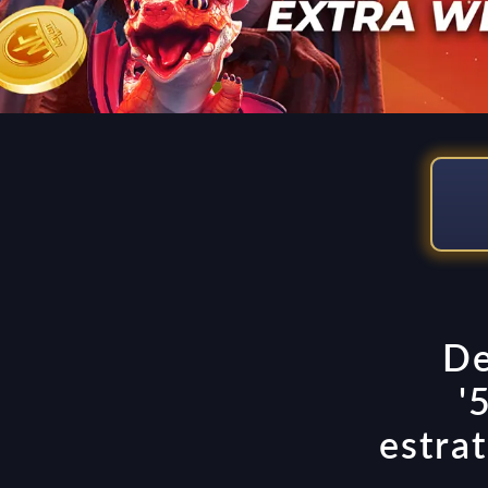
De
'
estra