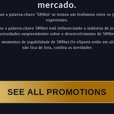
mercado.
ue a palavra-chave '589bet' se tornou um fenômeno entre os 
experientes.
o a palavra-chave 589bet está influenciando a indústria de j
uriosidades surpreendentes sobre o desenvolvimento de 589be
 momentos de jogabilidade de 589bet.Os eSports estão em alt
não fica de fora, confira as novidades
SEE ALL PROMOTIONS