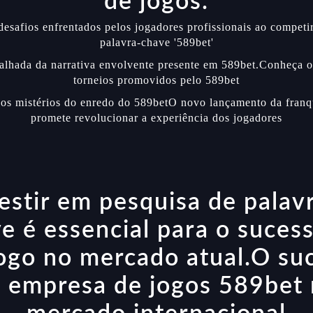
de jogos.
esafios enfrentados pelos jogadores profissionais ao competir
palavra-chave '589bet'
alhada da narrativa envolvente presente em 589bet.Conheça o
torneios promovidos pelo 589bet
os mistérios do enredo do 589betO novo lançamento da franq
promete revolucionar a experiência dos jogadores
estir em pesquisa de palav
e é essencial para o suces
ogo no mercado atual.O su
 empresa de jogos 589bet