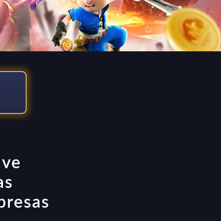
ave
as
presas