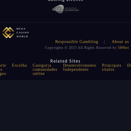
Responsible Gambling
About us
Copyrights © 2025 All Rights Reserved by
589bet
Related Sites
rte
Escolha
Categoria
Desenvolvimento
Principais
D
os
comunidades
Independente
títulos
gos
online