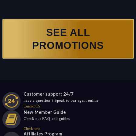
SEE ALL
PROMOTIONS
Customer support 24/7
have a question ? Speak to our agent online
Contact CS
New Member Guide
Check out FAQ and guides
Check now
Affiliates Program